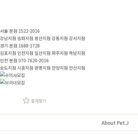
서울 본점
1522-2016
강남지점
송파지점
용산지점
강동지점
강서지점
경기 본점
1688-1728
김포지점
인천지점
일산지점
파주지점
하남지점
인천 본점
070-7620-2016
송도지점
시흥지점
광명지점
안양지점
안산지점
즐겨찾기
About Pet.J