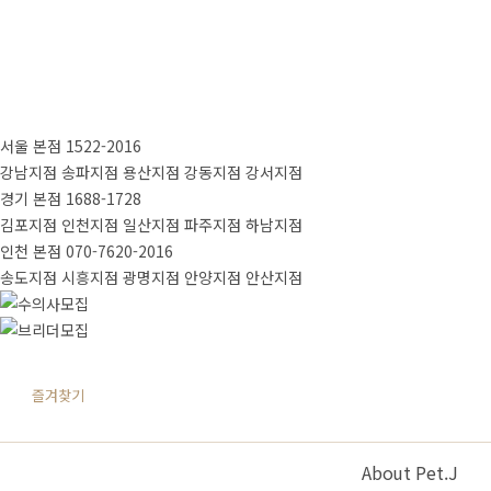
서울 본점
1522-2016
강남지점
송파지점
용산지점
강동지점
강서지점
경기 본점
1688-1728
김포지점
인천지점
일산지점
파주지점
하남지점
인천 본점
070-7620-2016
송도지점
시흥지점
광명지점
안양지점
안산지점
즐겨찾기
About Pet.J