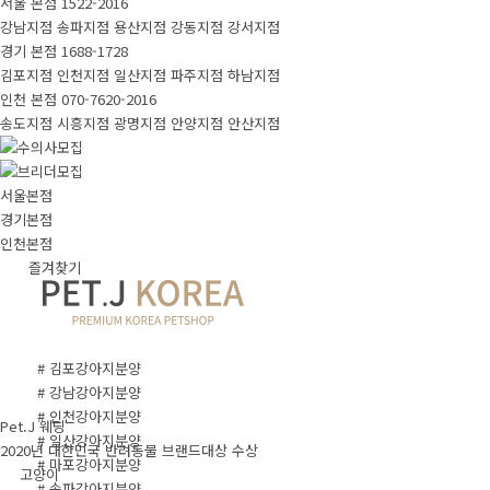
서울 본점
1522-2016
강남지점
송파지점
용산지점
강동지점
강서지점
경기 본점
1688-1728
김포지점
인천지점
일산지점
파주지점
하남지점
인천 본점
070-7620-2016
송도지점
시흥지점
광명지점
안양지점
안산지점
서울본점
경기본점
인천본점
즐겨찾기
# 김포강아지분양
# 강남강아지분양
# 인천강아지분양
Pet.J 웨딩
# 일산강아지분양
2020년 대한민국 반려동물 브랜드대상 수상
# 마포강아지분양
고양이
# 송파강아지분양