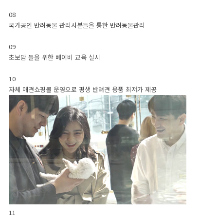
송도지점
시흥지점
광명지점
안양지점
안산지점
08
국가공인 반려동물 관리사분들을 통한 반려동물관리
09
초보맘 들을 위한 베이비 교육 실시
카톡상담
입양후기
10
자체 애견쇼핑몰 운영으로 평생 반려견 용품 최저가 제공
11