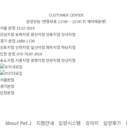
CUSTOMER CENTER
입양시스템
안심배송
제휴업체
분양상담 (연중무휴 12:00 ~ 22:00 외 예약제운영)
서울 본점
1522-2016
강남지점
송파지점
용산지점
강동지점
강서지점
강아지
경기 본점
1688-1728
김포지점
인천지점
일산지점
파주지점
하남지점
인천 본점
070-7620-2016
송도지점
시흥지점
광명지점
안양지점
안산지점
새로운입양견
실시간입양
모든입양견
서울본점
경기본점
인천본점
입양후기
About Pet.J
지점안내
입양시스템
강아지
입양후기
Pe
국내입양후기
실제고객후기