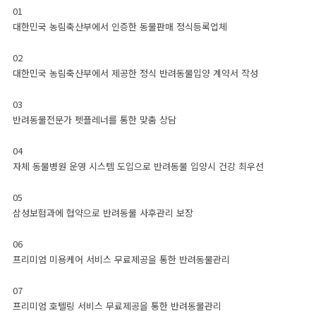
01
대한민국 농림축산부에서 인증한 동물판매 정식등록업체
사랑나눔
02
대한민국 농림축산부에서 제공한 정식 반려동물입양 계약서 작성
CUSTOMER CENTER
03
분양상담 (연중무휴 12:00 ~ 22:00 외 예약제운영)
반려동물전문가 펫플레너를 통한 맞춤 상담
서울 본점
1522-2016
04
전화걸기
자체 동물병원 운영 시스템 도입으로 반려동물 입양시 건강 최우선
강남지점
송파지점
용산지점
강동지점
강서지점
05
경기 본점
1688-1728
삼성보험과에 협약으로 반려동물 사후관리 보장
전화걸기
06
김포지점
인천지점
일산지점
파주지점
하남지점
프리미엄 미용케어 서비스 무료제공을 통한 반려동물관리
인천 본점
070-7620-2016
07
전화걸기
프리미엄 호텔링 서비스 무료제공을 통한 반려동물관리