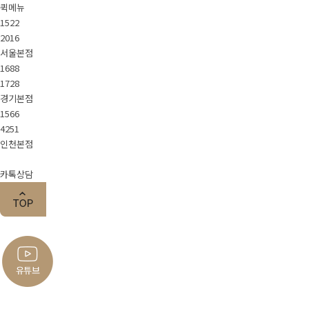
퀵메뉴
About Pet.J
1522
2016
서울본점
1688
회사소개
스텝소개
채용정보
1728
경기본점
1566
4251
가맹문의
인천본점
카톡상담
지점안내
서울본점
경기본점
인천본점
입양시스템