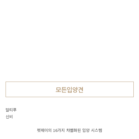
Pet.J 셀럽
강아지분양
펫제이와
인연을
맺은
2020년 대한민국 반려동물 브랜드대상 수상
셀럽을
소개합니다
모든입양견
Pet.J 스토리
말티푸
신비
인스타그램
펫제이 일상
펫제이의 16가지 차별화된 입양 시스템
유튜브