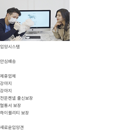
입양시스템
안심배송
제휴업체
강아지
강아지
전문켄넬 출신보장
혈통서 보장
하이퀄리티 보장
새로운입양견