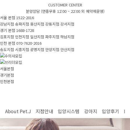
입양시스템
CUSTOMER CENTER
분양상담 (연중무휴 12:00 ~ 22:00 외 예약제운영)
서울 본점
1522-2016
강남지점
송파지점
용산지점
강동지점
강서지점
입양시스템
안심배송
제휴업체
경기 본점
1688-1728
김포지점
인천지점
일산지점
파주지점
하남지점
인천 본점
070-7620-2016
강아지
송도지점
시흥지점
광명지점
안양지점
안산지점
서울본점
경기본점
새로운입양견
모든입양견
실시간입양
인천본점
입양후기
About Pet.J
지점안내
입양시스템
강아지
입양후기
Pe
국내입양후기
실제고객후기