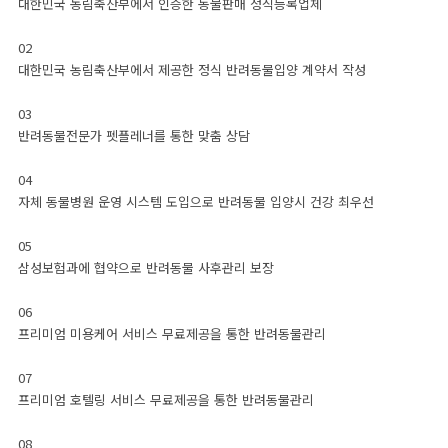
대한민국 농림축산부에서 인증한 동물판매 정식등록업체
02
사랑나눔
대한민국 농림축산부에서 제공한 정식 반려동물입양 계약서 작성
03
CUSTOMER CENTER
반려동물전문가 펫플레너를 통한 맞춤 상담
분양상담 (연중무휴 12:00 ~ 22:00 외 예약제운영)
04
서울 본점
1522-2016
자체 동물병원 운영 시스템 도입으로 반려동물 입양시 건강 최우선
전화걸기
05
강남지점
송파지점
용산지점
강동지점
강서지점
삼성보험과에 협약으로 반려동물 사후관리 보장
경기 본점
1688-1728
06
전화걸기
프리미엄 미용케어 서비스 무료제공을 통한 반려동물관리
김포지점
인천지점
일산지점
파주지점
하남지점
07
프리미엄 호텔링 서비스 무료제공을 통한 반려동물관리
인천 본점
070-7620-2016
전화걸기
08