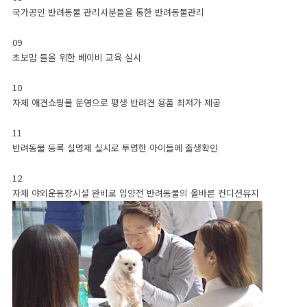
송도지점
시흥지점
광명지점
안양지점
안산지점
국가공인 반려동물 관리사분들을 통한 반려동물관리
09
초보맘 들을 위한 베이비 교육 실시
카톡상담
입양후기
10
자체 애견쇼핑몰 운영으로 평생 반려견 용품 최저가 제공
11
반려동물 등록 실명제 실시로 투명한 아이들에 출생확인
12
자체 야외운동장시설 완비로 입양전 반려동물의 올바른 컨디션유지