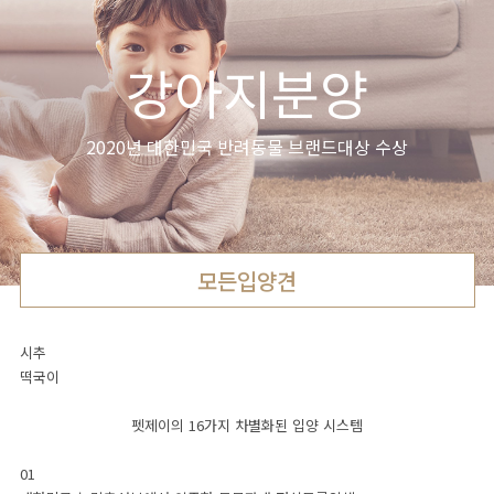
Pet.J 셀럽
강아지분양
2020년 대한민국 반려동물 브랜드대상 수상
펫제이와
인연을
맺은
셀럽을
소개합니다
모든입양견
Pet.J 스토리
시추
떡국이
펫제이의 16가지 차별화된 입양 시스템
유튜브
인스타그램
펫제이 일상
01