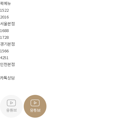
퀵메뉴
About Pet.J
1522
2016
서울본점
1688
회사소개
스텝소개
1728
경기본점
채용정보
1566
4251
인천본점
가맹문의
카톡상담
지점안내
서울본점
경기본점
인천본점