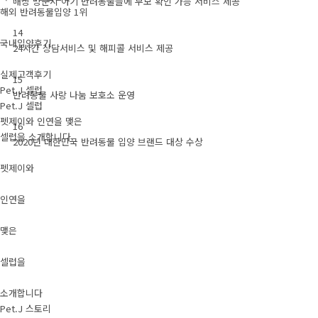
매장 방문시 아기 반려동물들에 부모 확인 가능 서비스 제공
해외 반려동물입양 1위
14
국내입양후기
24시간 상담서비스 및 해피콜 서비스 제공
실제고객후기
15
Pet.J 셀럽
반려동물 사랑 나눔 보호소 운영
Pet.J 셀럽
펫제이와 인연을 맺은
16
셀럽을 소개합니다.
2020년 대한민국 반려동물 입양 브랜드 대상 수상
펫제이와
인연을
맺은
셀럽을
소개합니다
Pet.J 스토리