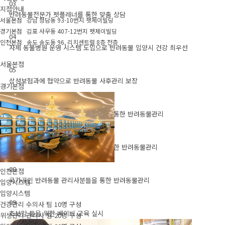
03
지점안내
반려동물전문가 펫플레너를 통한 맞춤 상담
서울본점 강남 청담동 93-10번지 펫제이빌딩
경기본점 김포 사우동 407-12번지 펫제이빌딩
04
인천본점 송도 송도동 96, 리치센트럴 8층 전층
자체 동물병원 운영 시스템 도입으로 반려동물 입양시 건강 최우선
서울본점
05
삼성보험과에 협약으로 반려동물 사후관리 보장
경기본점
06
프리미엄 미용케어 서비스 무료제공을 통한 반려동물관리
07
프리미엄 호텔링 서비스 무료제공을 통한 반려동물관리
08
인천본점
국가공인 반려동물 관리사분들을 통한 반려동물관리
입양시스템
입양시스템
09
건강관리 수의사 팀 10명 구성
초보맘 들을 위한 베이비 교육 실시
위생관리 관리사 팀 20명 구성