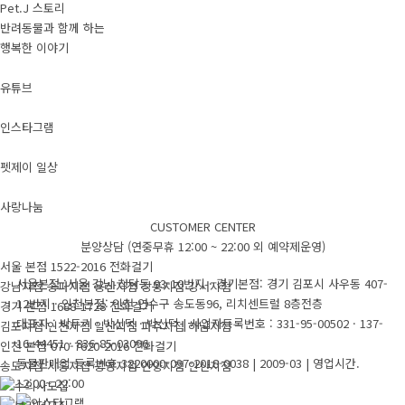
Pet.J 스토리
반려동물과 함께 하는
행복한 이야기
유튜브
인스타그램
펫제이 일상
사랑나눔
CUSTOMER CENTER
분양상담 (연중무휴 12:00 ~ 22:00 외 예약제운영)
서울 본점
1522-2016
전화걸기
서울본점 :서울 강남 청담동 93-10번지 · 경기본점: 경기 김포시 사우동 407-
강남지점
송파지점
용산지점
강동지점
강서지점
12번지 · 인천본점: 인천 연수구 송도동96, 리치센트럴 8층전층
경기 본점
1688-1728
전화걸기
대표자 : 박두기 · 박신덕 · 박신덕
|
사업자등록번호 : 331-95-00502 · 137-
김포지점
인천지점
일산지점
파주지점
하남지점
16-44451 · 836-85-03096
인천 본점
070-7620-2016
전화걸기
동물판매업 등록번호 3220000-037-2018-0038 | 2009-03
|
영업시간.
송도지점
시흥지점
광명지점
안양지점
안산지점
12:00~ 22:00