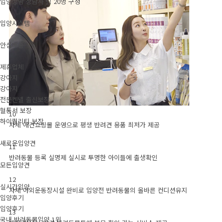
입양상담 상담사 팀 20명 구성
입양시스템
안심배송
제휴업체
강아지
강아지
전문켄넬 출신보장
혈통서 보장
10
하이퀄리티 보장
자체 애견쇼핑몰 운영으로 평생 반려견 용품 최저가 제공
새로운입양견
11
반려동물 등록 실명제 실시로 투명한 아이들에 출생확인
모든입양견
12
실시간입양
자체 야외운동장시설 완비로 입양전 반려동물의 올바른 컨디션유지
입양후기
입양후기
13
국내 반려동물입양 1위