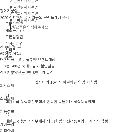
# 인천강아지분양
# 일산강아지분양
강아지분양
# 마포강아지분양
2020년 대한민국 반려동물 브랜드대상 수상
# 송파강아지분양
모든입양견
새로운입양견
모든입양견
실시간입양
About Pet.J
말티푸
About Pet.J
포포
대한민국 반려동물분양 브랜드대상
1~3층 500평 국내대규모 분양빌딩
강아지분양전문 2만 8천마리 달성
펫제이의 16가지 차별화된 입양 시스템
회사소개
01
스텝소개
대한민국 농림축산부에서 인증한 동물판매 정식등록업체
채용정보
02
대한민국 농림축산부에서 제공한 정식 반려동물입양 계약서 작성
가맹문의
지점안내