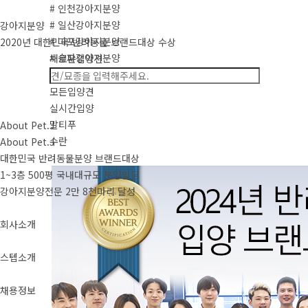
# 인천강아지분양
# 일산강아지분양
강아지분양
# 마포강아지분양
2020년 대한민국 반려동물 브랜드대상 수상
# 송파강아지분양
새로운입양견
새로운입양견
모든입양견
실시간입양
말티푸
About Pet.J
수란
About Pet.J
대한민국 반려동물분양 브랜드대상
1~3층 500평 국내대규모 분양빌딩
강아지분양전문 2만 8천마리 달성
회사소개
스텝소개
채용정보