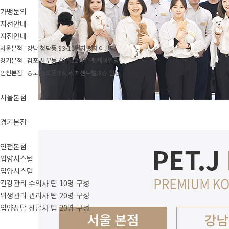
가맹문의
지점안내
지점안내
서울본점 강남 청담동 93-10번지 펫제이빌딩
경기본점 김포 사우동 407-12번지 펫제이빌딩
인천본점 송도 송도동 96, 리치센트럴 8층 전층
서울본점
경기본점
인천본점
입양시스템
입양시스템
건강관리 수의사 팀 10명 구성
위생관리 관리사 팀 20명 구성
입양상담 상담사 팀 20명 구성