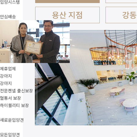
입양시스템
안심배송
제휴업체
강아지
강아지
전문켄넬 출신보장
혈통서 보장
하이퀄리티 보장
새로운입양견
모든입양견