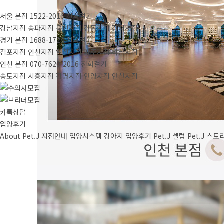
서울 본점
1522-2016
전화걸기
강남지점
송파지점
용산지점
강동지점
강서지점
경기 본점
1688-1728
전화걸기
김포지점
인천지점
일산지점
파주지점
하남지점
인천 본점
070-7620-2016
전화걸기
송도지점
시흥지점
광명지점
안양지점
안산지점
카톡상담
입양후기
About Pet.J
지점안내
입양시스템
강아지
입양후기
Pet.J 셀럽
Pet.J 스토