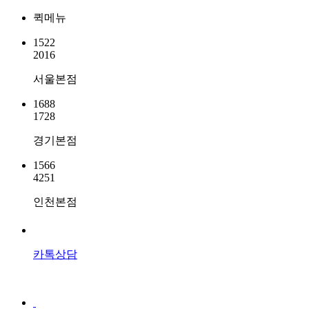
퀵메뉴
1522
2016
서울본점
1688
1728
경기본점
1566
4251
인천본점
카톡상담