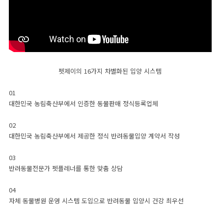
사랑나눔
CUSTOMER CENTER
펫제이의 16가지 차별화된 입양 시스템
분양상담 (연중무휴 12:00 ~ 22:00 외 예약제운영)
01
서울 본점
1522-2016
대한민국 농림축산부에서 인증한 동물판매 정식등록업체
전화걸기
02
강남지점
송파지점
용산지점
강동지점
강서지점
대한민국 농림축산부에서 제공한 정식 반려동물입양 계약서 작성
경기 본점
1688-1728
03
전화걸기
반려동물전문가 펫플레너를 통한 맞춤 상담
김포지점
인천지점
일산지점
파주지점
하남지점
04
인천 본점
070-7620-2016
자체 동물병원 운영 시스템 도입으로 반려동물 입양시 건강 최우선
전화걸기