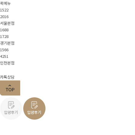
퀵메뉴
About Pet.J
1522
2016
서울본점
1688
회사소개
스텝소개
채용정보
1728
경기본점
1566
4251
가맹문의
인천본점
카톡상담
지점안내
서울본점
경기본점
인천본점
입양시스템