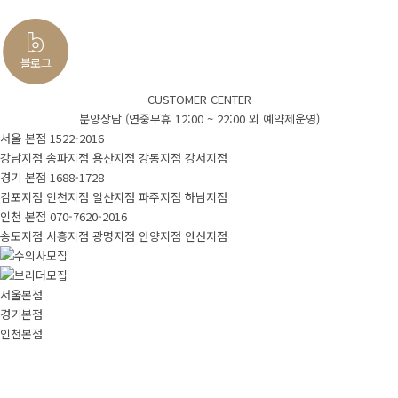
입양시스템
안심배송
제휴업체
CUSTOMER CENTER
분양상담 (연중무휴 12:00 ~ 22:00 외 예약제운영)
강아지
서울 본점
1522-2016
강남지점
송파지점
용산지점
강동지점
강서지점
경기 본점
1688-1728
김포지점
인천지점
일산지점
파주지점
하남지점
모든입양견
실시간입양
인천 본점
070-7620-2016
송도지점
시흥지점
광명지점
안양지점
안산지점
새로운입양견
서울본점
입양후기
경기본점
인천본점
국내입양후기
실제고객후기