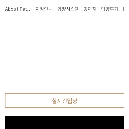
About Pet.J
지점안내
입양시스템
강아지
입양후기
Pe
Pet.J 셀럽
펫제이와
인연을
강아지분양
맺은
2020년 대한민국 반려동물 브랜드대상 수상
셀럽을
소개합니다
Pet.J 스토리
실시간입양
유튜브
인스타그램
펫제이 일상