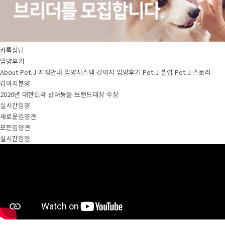
카톡상담
입양후기
About Pet.J
지점안내
입양시스템
강아지
입양후기
Pet.J 셀럽
Pet.J 스토리
강아지분양
2020년 대한민국 반려동물 브랜드대상 수상
실시간입양
새로운입양견
모든입양견
실시간입양