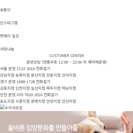
유튜브
인스타그램
펫제이 일상
사랑나눔
CUSTOMER CENTER
분양상담 (연중무휴 12:00 ~ 22:00 외 예약제운영)
서울 본점
1522-2016
전화걸기
강남지점
송파지점
용산지점
강동지점
강서지점
경기 본점
1688-1728
전화걸기
김포지점
인천지점
일산지점
파주지점
하남지점
인천 본점
070-7620-2016
전화걸기
송도지점
시흥지점
광명지점
안양지점
안산지점