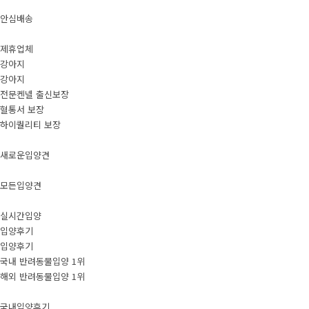
안심배송
제휴업체
강아지
강아지
전문켄넬 출신보장
혈통서 보장
하이퀄리티 보장
새로운입양견
모든입양견
실시간입양
입양후기
입양후기
국내 반려동물입양 1위
해외 반려동물입양 1위
국내입양후기