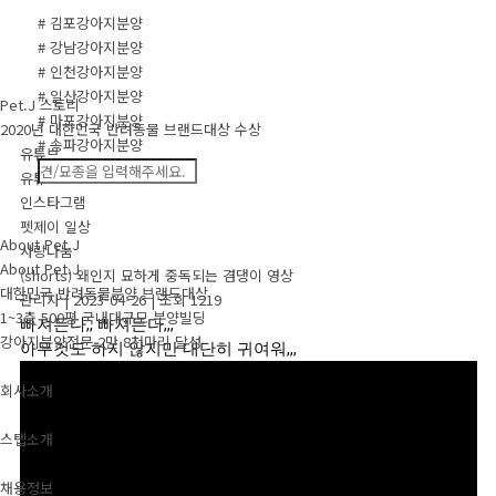
# 김포강아지분양
# 강남강아지분양
# 인천강아지분양
# 일산강아지분양
Pet.J 스토리
# 마포강아지분양
2020년 대한민국 반려동물 브랜드대상 수상
# 송파강아지분양
유튜브
유튜브
인스타그램
펫제이 일상
About Pet.J
사랑나눔
About Pet.J
(shorts) 왜인지 묘하게 중독되는 겸댕이 영상
대한민국 반려동물분양 브랜드대상
관리자
|
2023-04-26
|
조회 1219
1~3층 500평 국내대규모 분양빌딩
빠져든다,, 빠져든다,,,

강아지분양전문 2만 8천마리 달성
아무것도 하지 않지만 대단히 귀여워,,,
회사소개
스텝소개
채용정보