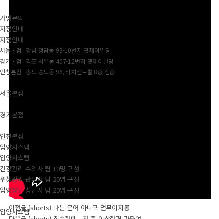
가맹문의
지점안내
지점안내
서울본점 강남 청담동 93-10번지 펫제이빌딩
경기본점 김포 사우동 407-12번지 펫제이빌딩
인천본점 송도 송도동 96, 리치센트럴 8층 전층
서울본점
경기본점
인천본점
입양시스템
입양시스템
건강관리 수의사 팀 10명 구성
위생관리 관리사 팀 20명 구성
입양상담 상담사 팀 20명 구성
이전글
(shorts) 나는 문어 아니구 멈무이지롱
입양시스템
다음글
(shorts) 죄송한뎨.. 저 좀 이상한거 가타여...