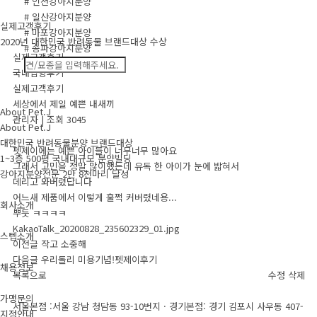
# 인천강아지분양
# 일산강아지분양
실제고객후기
# 마포강아지분양
2020년 대한민국 반려동물 브랜드대상 수상
# 송파강아지분양
실제고객후기
국내입양후기
실제고객후기
세상에서 제일 예쁜 내새끼
About Pet.J
관리자
|
조회 3045
About Pet.J
대한민국 반려동물분양 브랜드대상
펫제이에는 예쁜 아이들이 너무너무 많아요
1~3층 500평 국내대규모 분양빌딩
그래서 고민을 정말 많이했는데 유독 한 아이가 눈에 밟혀서
강아지분양전문 2만 8천마리 달성
데리고 와버렸답니다
어느새 제품에서 이렇게 훌쩍 커버렸네용...
회사소개
뿌듯 ㅋㅋㅋㅋ
KakaoTalk_20200828_235602329_01.jpg
스텝소개
이전글
작고 소중해
다음글
우리돌리 미용기념!펫제이후기
채용정보
목록으로
수정
삭제
가맹문의
서울본점 :서울 강남 청담동 93-10번지 · 경기본점: 경기 김포시 사우동 407-
지점안내