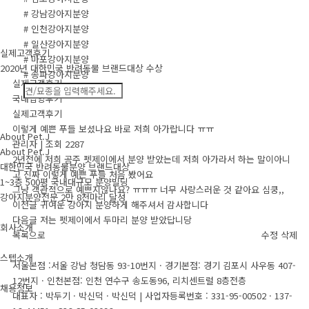
# 강남강아지분양
# 인천강아지분양
# 일산강아지분양
실제고객후기
# 마포강아지분양
2020년 대한민국 반려동물 브랜드대상 수상
# 송파강아지분양
실제고객후기
국내입양후기
실제고객후기
이렇게 예쁜 푸들 보셨나요 바로 저희 아가랍니다 ㅠㅠ
About Pet.J
관리자
|
조회 2287
About Pet.J
2년전에 저희 공주 펫제이에서 분양 받았는데 저희 아가라서 하는 말이아니
대한민국 반려동물분양 브랜드대상
고 진짜 이렇게 예쁜 푸들 처음 봤어요
1~3층 500평 국내대규모 분양빌딩
그냥 객관적으로 예쁘지않나요? ㅠㅠㅠ 너무 사랑스러운 것 같아요 심쿵,,
강아지분양전문 2만 8천마리 달성
이전글
귀여운 강아지 분양하게 해주셔서 감사합니다
다음글
저는 펫제이에서 두마리 분양 받았답니당
회사소개
목록으로
수정
삭제
스텝소개
서울본점 :서울 강남 청담동 93-10번지 · 경기본점: 경기 김포시 사우동 407-
12번지 · 인천본점: 인천 연수구 송도동96, 리치센트럴 8층전층
채용정보
대표자 : 박두기 · 박신덕 · 박신덕
|
사업자등록번호 : 331-95-00502 · 137-