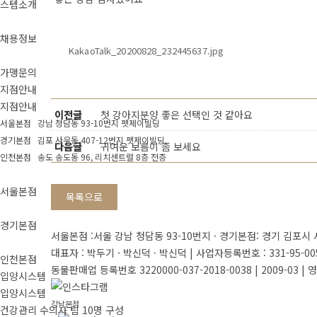
스텝소개
채용정보
KakaoTalk_20200828_232445637.jpg
가맹문의
지점안내
지점안내
이전글
첫 강아지분양 좋은 선택인 것 같아요
서울본점 강남 청담동 93-10번지 펫제이빌딩
경기본점 김포 사우동 407-12번지 펫제이빌딩
다음글
귀여운 보름이 좀 보세요
인천본점 송도 송도동 96, 리치센트럴 8층 전층
서울본점
목록으로
경기본점
서울본점 :서울 강남 청담동 93-10번지 · 경기본점: 경기 김포시 
대표자 : 박두기 · 박신덕 · 박신덕
|
사업자등록번호 : 331-95-00502
인천본점
동물판매업 등록번호 3220000-037-2018-0038 | 2009-03
|
영업
입양시스템
입양시스템
강남본점
건강관리 수의사 팀 10명 구성