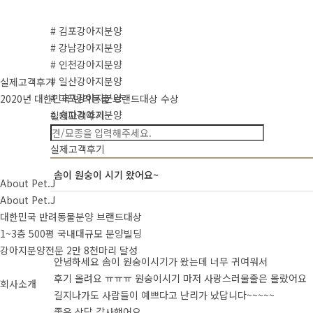
# 김포강아지분양
# 강남강아지분양
# 인천강아지분양
# 일산강아지분양
실제고객후기
# 마포강아지분양
2020년 대한민국 반려동물 브랜드대상 수상
# 송파강아지분양
실제고객후기
국내입양후기
실제고객후기
솜이 원숭이 시기 왔어요~
About Pet.J
About Pet.J
대한민국 반려동물분양 브랜드대상
1~3층 500평 국내대규모 분양빌딩
강아지분양전문 2만 8천마리 달성
안녕하세요 솜이 원숭이시기가 왔는데 너무 귀여워서
후기 올려요 ㅠㅠㅠ 원숭이시기 마저 사랑스러울줄은 몰랐어요
회사소개
길지나가도 사람들이 예쁘다고 난리가 났답니다~~~~~
좋은 상담 감사했어요