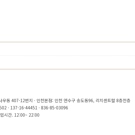
사우동 407-12번지 · 인천본점: 인천 연수구 송도동96, 리치센트럴 8층전층
 · 137-16-44451 · 836-85-03096
시간. 12:00~ 22:00