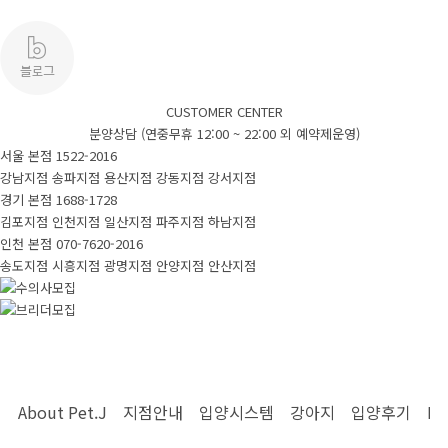
입양시스템
안심배송
제휴업체
CUSTOMER CENTER
분양상담 (연중무휴 12:00 ~ 22:00 외 예약제운영)
입양시스템
서울 본점
1522-2016
강남지점
송파지점
용산지점
강동지점
강서지점
경기 본점
1688-1728
강아지
김포지점
인천지점
일산지점
파주지점
하남지점
인천 본점
070-7620-2016
송도지점
시흥지점
광명지점
안양지점
안산지점
새로운입양견
모든입양견
실시간입양
입양후기
About Pet.J
지점안내
입양시스템
강아지
입양후기
Pe