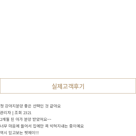
국내입양후기
실제고객후기
Pet.J 셀럽
실제고객후기
2020년 대한민국 반려동물 브랜드대상 수상
펫제이와
맺은
인연을
실제고객후기
셀럽을
소개합니다
첫 강아지분양 좋은 선택인 것 같아요
Pet.J 스토리
관리자
|
조회 2321
2개월 된 아가 분양 받았어요~~
너무 마음에 들어서 집에만 콕 박혀지내는 중이예요
역시 믿고보는 펫제이!!!