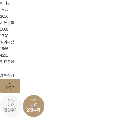
퀵메뉴
About Pet.J
1522
2016
서울본점
1688
회사소개
스텝소개
채용정보
1728
경기본점
1566
4251
가맹문의
인천본점
카톡상담
지점안내
서울본점
인천본점
경기본점