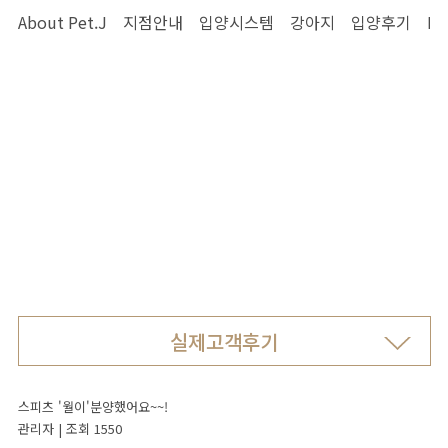
Pet.J 셀럽
About Pet.J
지점안내
입양시스템
강아지
입양후기
Pe
펫제이와
인연을
맺은
실제고객후기
셀럽을
소개합니다
2020년 대한민국 반려동물 브랜드대상 수상
Pet.J 스토리
실제고객후기
유튜브
인스타그램
펫제이 일상
스피츠 '월이'분양했어요~~!
관리자
|
조회 1550
사랑나눔