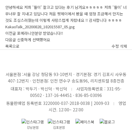
안녕하세요 저희 '월이' 잘크고 있다는 후기 남겨요ㅎㅎㅎㅎㅎ 저희 '월이' 너
무너무 잘 지내고 있답니다 처음 펫제이에서 봤을 때 엄청 조금해서 만지는
CUSTOMER CENTER
것도 조심스러웠는데 이렇게 사랑스럽게 자랐네요 !! 감사합니다 ㅎㅎㅎㅎ
분양상담 (연중무휴 12:00 ~ 22:00 외 예약제운영)
KakaoTalk_20200828_182015587_05.jpg
이전글
포메라니안분양 받았습니다!!
서울 본점
1522-2016
다음글
신중하게 선택했어요
전화걸기
목록으로
수정
삭제
강남지점
송파지점
용산지점
강동지점
강서지점
경기 본점
1688-1728
서울본점 :서울 강남 청담동 93-10번지 · 경기본점: 경기 김포시 사우동
전화걸기
407-12번지 · 인천본점: 인천 연수구 송도동96, 리치센트럴 8층전층
김포지점
인천지점
일산지점
파주지점
하남지점
대표자 : 박두기 · 박신덕 · 박신덕
사업자등록번호 : 331-95-
|
00502 · 137-16-44451 · 836-85-03096
인천 본점
070-7620-2016
동물판매업 등록번호 3220000-037-2018-0038 | 2009-03
영업
|
전화걸기
시간. 12:00~ 22:00
송도지점
시흥지점
광명지점
안양지점
안산지점
강남본점
김포본점