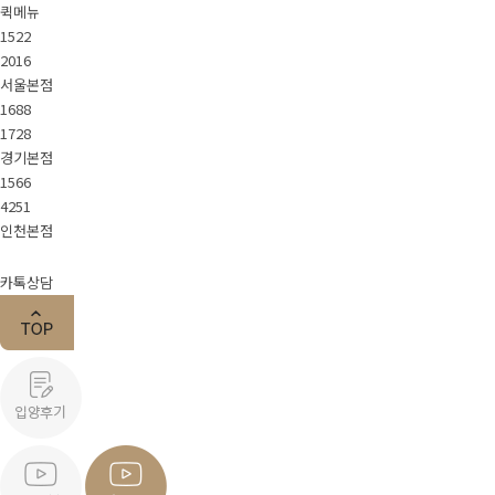
퀵메뉴
About Pet.J
1522
2016
서울본점
1688
회사소개
스텝소개
채용정보
1728
경기본점
1566
4251
가맹문의
인천본점
카톡상담
지점안내
서울본점
경기본점
인천본점
입양시스템