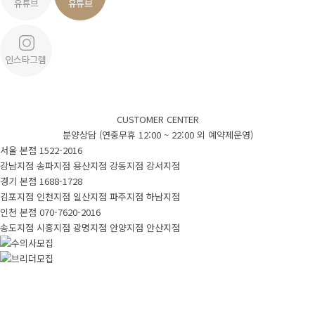
입양시스템
안심배송
제휴업체
강아지
CUSTOMER CENTER
분양상담 (연중무휴 12:00 ~ 22:00 외 예약제운영)
서울 본점
1522-2016
새로운입양견
모든입양견
실시간입양
강남지점
송파지점
용산지점
강동지점
강서지점
경기 본점
1688-1728
김포지점
인천지점
일산지점
파주지점
하남지점
입양후기
인천 본점
070-7620-2016
송도지점
시흥지점
광명지점
안양지점
안산지점
국내입양후기
실제고객후기