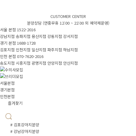
CUSTOMER CENTER
분양상담 (연중무휴 12:00 ~ 22:00 외 예약제운영)
서울 본점
1522-2016
강남지점
송파지점
용산지점
강동지점
강서지점
경기 본점
1688-1728
김포지점
인천지점
일산지점
파주지점
하남지점
인천 본점
070-7620-2016
송도지점
시흥지점
광명지점
안양지점
안산지점
서울본점
경기본점
인천본점
즐겨찾기
# 김포강아지분양
# 강남강아지분양