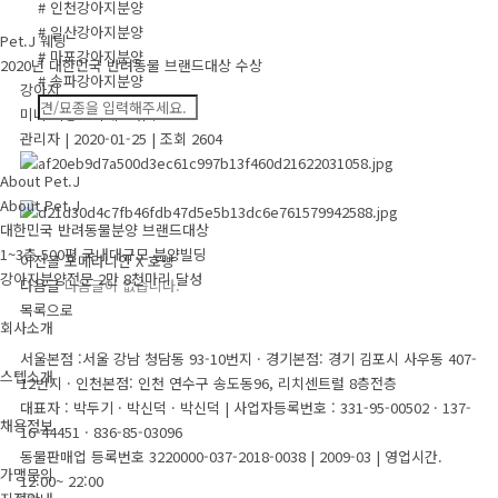
# 인천강아지분양
# 일산강아지분양
Pet.J 웨딩
# 마포강아지분양
2020년 대한민국 반려동물 브랜드대상 수상
# 송파강아지분양
강아지
미니 비숑프리제 X 유투
관리자
|
2020-01-25
|
조회 2604
About Pet.J
About Pet.J
대한민국 반려동물분양 브랜드대상
1~3층 500평 국내대규모 분양빌딩
이전글
포메라니안 X 호빵
강아지분양전문 2만 8천마리 달성
다음글
다음글이 없습니다.
목록으로
회사소개
서울본점 :서울 강남 청담동 93-10번지 · 경기본점: 경기 김포시 사우동 407-
스텝소개
12번지 · 인천본점: 인천 연수구 송도동96, 리치센트럴 8층전층
대표자 : 박두기 · 박신덕 · 박신덕
|
사업자등록번호 : 331-95-00502 · 137-
채용정보
16-44451 · 836-85-03096
동물판매업 등록번호 3220000-037-2018-0038 | 2009-03
|
영업시간.
가맹문의
12:00~ 22:00