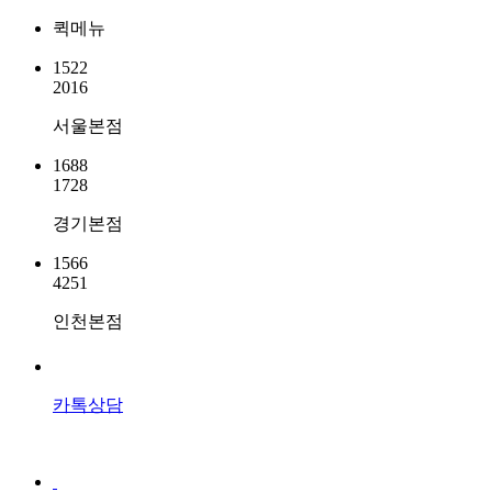
퀵메뉴
1522
2016
서울본점
1688
1728
경기본점
1566
4251
인천본점
카톡상담