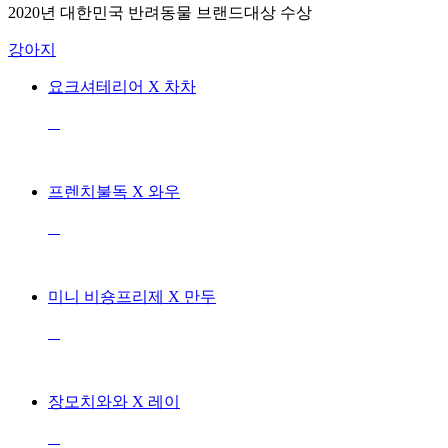
2020년 대한민국 반려동물 브랜드대상 수상
강아지
요크셔테리어 X 차차
프렌치불독 X 와우
미니 비숑프리제 X 만두
장모치와와 X 레이