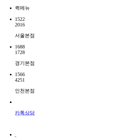
퀵메뉴
1522
2016
서울본점
1688
1728
경기본점
1566
4251
인천본점
카톡상담