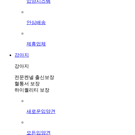
입양시스템
안심배송
제휴업체
강아지
강아지
전문켄넬 출신보장
혈통서 보장
하이퀄리티 보장
새로운입양견
모든입양견