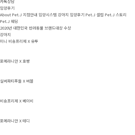
카톡상담
입양후기
About Pet.J
지점안내
입양시스템
강아지
입양후기
Pet.J 셀럽
Pet.J 스토리
Pet.J 웨딩
2020년 대한민국 반려동물 브랜드대상 수상
강아지
미니 비숑프리제 X 유투
포메라니안 X 호빵
실버파티푸들 X 버블
비숑프리제 X 베이비
포메라니안 X 테디