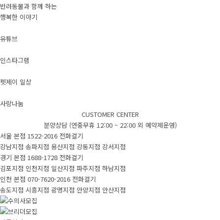
반려동물과 함께 하는
행복한 이야기
유튜브
인스타그램
펫제이 일상
사랑나눔
CUSTOMER CENTER
분양상담 (연중무휴 12:00 ~ 22:00 외 예약제운영)
서울 본점
1522-2016
전화걸기
강남지점
송파지점
용산지점
강동지점
강서지점
경기 본점
1688-1728
전화걸기
김포지점
인천지점
일산지점
파주지점
하남지점
인천 본점
070-7620-2016
전화걸기
송도지점
시흥지점
광명지점
안양지점
안산지점