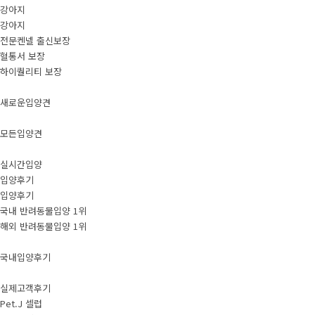
강아지
강아지
전문켄넬 출신보장
혈통서 보장
하이퀄리티 보장
새로운입양견
모든입양견
실시간입양
입양후기
입양후기
국내 반려동물입양 1위
해외 반려동물입양 1위
국내입양후기
실제고객후기
Pet.J 셀럽